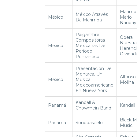
Marimb
México Através
México
Mario
Da Marimba
Nanday
Raigambre.
Ópera:
Compositoras
Nuestra
México
Mexicanas Del
Herenci
Período
Olvidad
Romántico
Presentación De
Monarca, Un
Alfonso
México
Musical
Molina
Mexicoamericano
En Nueva York
Kandall &
Panamá
Kandall
Chowmein Band
Black M
Panamá
Sonoparalelo
Music