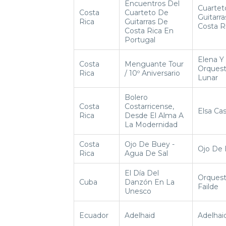
Encuentros Del
Cuartet
Costa
Cuarteto De
Guitarr
Rica
Guitarras De
Costa R
Costa Rica En
Portugal
Elena Y
Costa
Menguante Tour
Orques
Rica
/ 10º Aniversario
Lunar
Bolero
Costa
Costarricense,
Elsa Cas
Rica
Desde El Alma A
La Modernidad
Costa
Ojo De Buey -
Ojo De
Rica
Agua De Sal
El Día Del
Orques
Cuba
Danzón En La
Failde
Unesco
Ecuador
Adelhaid
Adelhai