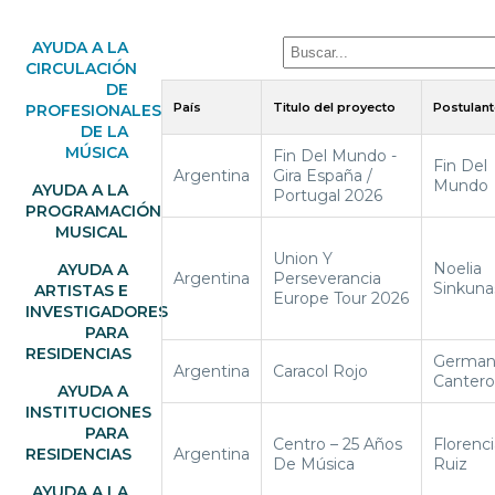
AYUDA A LA
CIRCULACIÓN
DE
País
Titulo del proyecto
Postulant
PROFESIONALES
DE LA
MÚSICA
Fin Del Mundo -
Fin Del
Argentina
Gira España /
Mundo
AYUDA A LA
Portugal 2026
PROGRAMACIÓN
MUSICAL
Union Y
Noelia
AYUDA A
Argentina
Perseverancia
Sinkuna
ARTISTAS E
Europe Tour 2026
INVESTIGADORES
PARA
RESIDENCIAS
Germa
Argentina
Caracol Rojo
Cantero
AYUDA A
INSTITUCIONES
PARA
Centro – 25 Años
Florenci
RESIDENCIAS
Argentina
De Música
Ruiz
AYUDA A LA