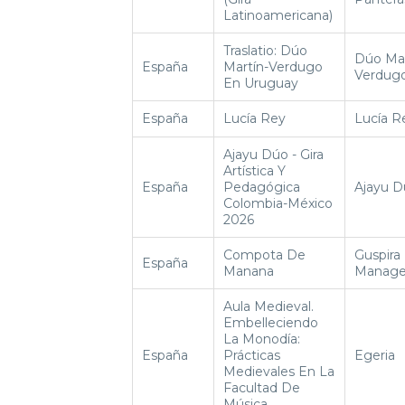
Latinoamericana)
Traslatio: Dúo
Dúo Mar
España
Martín-Verdugo
Verdug
En Uruguay
España
Lucía Rey
Lucía R
Ajayu Dúo - Gira
Artística Y
España
Pedagógica
Ajayu D
Colombia-México
2026
Compota De
Guspira
España
Manana
Manag
Aula Medieval.
Embelleciendo
La Monodía:
España
Prácticas
Egeria
Medievales En La
Facultad De
Música