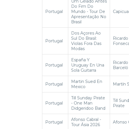
Um Gelado Antes
Do Fim Do
Portugal
Mundo - Tour De
Capicua
Apresentação No
Brasil
Dos Açores Ao
Sul Do Brasil:
Ricardo
Portugal
Violas Fora Das
Fonsec
Modas
España Y
Ricardo
Portugal
Uruguay En Una
Barceló
Sola Guitarra
Martin Sued En
Portugal
Martín 
Mexico
Till Sunday Pirate
Till Sun
Portugal
- One Man
Pirate
Didgeridoo Band
Afonso Cabral -
Portugal
Afonso 
Tour Ásia 2026