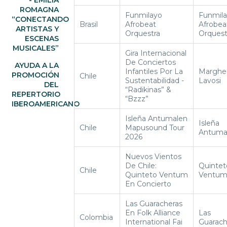
ROMAGNA
Funmilayo
Funmil
“CONECTANDO
Brasil
Afrobeat
Afrobea
ARTISTAS Y
Orquestra
Orquest
ESCENAS
MUSICALES”
Gira Internacional
De Conciertos
AYUDA A LA
Infantiles Por La
Margher
PROMOCIÓN
Chile
Sustentabilidad -
Lavosi
DEL
“Radikinas” &
REPERTORIO
“Bzzz”
IBEROAMERICANO
Isleña Antumalen
Isleña
Chile
Mapusound Tour
Antuma
2026
Nuevos Vientos
De Chile:
Quintet
Chile
Quinteto Ventum
Ventu
En Concierto
Las Guaracheras
En Folk Alliance
Las
Colombia
International Fai
Guarach