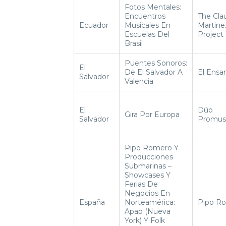
Fotos Mentales:
Encuentros
The Cla
Ecuador
Musicales En
Martine
Escuelas Del
Project
Brasil
Puentes Sonoros:
El
De El Salvador A
El Ensa
Salvador
Valencia
El
Dúo
Gira Por Europa
Salvador
Promus
Pipo Romero Y
Producciones
Submarinas –
Showcases Y
Ferias De
Negocios En
España
Norteamérica:
Pipo R
Apap (Nueva
York) Y Folk