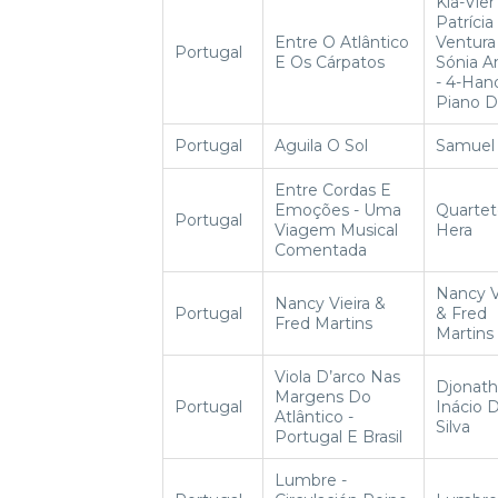
Kla-Vier
Patrícia
Entre O Atlântico
Ventura
Portugal
E Os Cárpatos
Sónia A
- 4-Han
Piano 
Portugal
Aguila O Sol
Samuel
Entre Cordas E
Emoções - Uma
Quartet
Portugal
Viagem Musical
Hera
Comentada
Nancy V
Nancy Vieira &
Portugal
& Fred
Fred Martins
Martins
Viola D’arco Nas
Djonat
Margens Do
Portugal
Inácio 
Atlântico -
Silva
Portugal E Brasil
Lumbre -