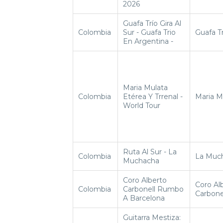
2026
Guafa Trío Gira Al
Colombia
Sur - Guafa Trio
Guafa Tr
En Argentina -
Maria Mulata
Colombia
Etérea Y Trrenal -
Maria M
World Tour
Ruta Al Sur - La
Colombia
La Muc
Muchacha
Coro Alberto
Coro Al
Colombia
Carbonell Rumbo
Carbone
A Barcelona
Guitarra Mestiza: