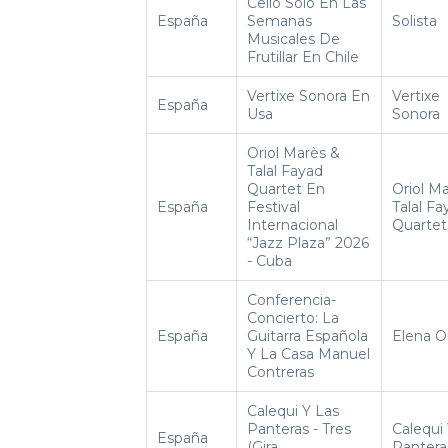
Cello Solo En Las
España
Semanas
Solista
Musicales De
Frutillar En Chile
Vertixe Sonora En
Vertixe
España
Usa
Sonora
Oriol Marès &
Talal Fayad
Quartet En
Oriol M
España
Festival
Talal Fa
Internacional
Quartet
“Jazz Plaza” 2026
- Cuba
Conferencia-
Concierto: La
España
Guitarra Española
Elena O
Y La Casa Manuel
Contreras
Calequi Y Las
Panteras - Tres
Calequi
España
(Gira
Pantera