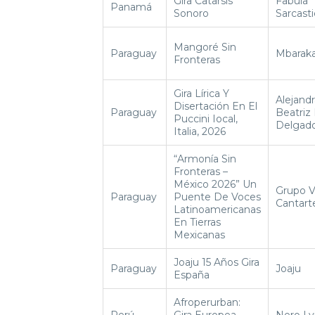
Gira Catarsis
Fabula
Panamá
Sonoro
Sarcasti
Mangoré Sin
Paraguay
Mbaraka
Fronteras
Gira Lírica Y
Alejandr
Disertación En El
Paraguay
Beatriz
Puccini Iocal,
Delgad
Italia, 2026
“Armonía Sin
Fronteras –
México 2026” Un
Grupo V
Paraguay
Puente De Voces
Cantart
Latinoamericanas
En Tierras
Mexicanas
Joaju 15 Años Gira
Paraguay
Joaju
España
Afroperurban:
Perú
Gira Europea
Nero Lv