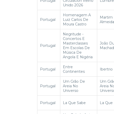
Portugal
Circulación Reino
Lumbre
Unido 2026
Homenagem A
Martim
Portugal
Luiz Carlos De
Almeid
Moura Castro
Negritude -
Concertos E
Masterclasses
João Du
Portugal
Em Escolas De
Machad
Música De
Angola E Nigéria
Entre
Portugal
Ibertrio
Continentes
Um Grão De
Um Grã
Portugal
Areia No
Areia N
Universo
Univers
Portugal
La Que Sabe
La Que