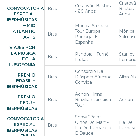
Cristov
Cristovão Bastos
CONVOCATORIA
Brasil
Bastos 
- 80 Anos
ESPECIAL
Anos
IBERMÚSICAS
– MID
Mônica Salmaso -
ATLANTIC
Tour Europa
Mônica
Brasil
Portugal E
Salmas
ARTS
Espanha
VIAJES POR
LA MÚSICA
Pandora - Turnê
Stanley
Brasil
DE LA
Izukata
Fernan
LUSOFONÍA
Consórcio Da
PREMIO
Brasil
Diáspora Africana
Allan A
BRASIL –
Convida
IBERMÚSICAS
Adnon - Inna
PREMIO
Brasil
Brazilian Jamaica
Adnon
PERÚ –
Tour
IBERMÚSICAS
Show “Pelos
CONVOCATORIA
Olhos Do Mar” -
Lia De
ESPECIAL
Brasil
Lia De Itamaracá
Itamara
IBERMÚSICAS
E Daúde
- EMILIA