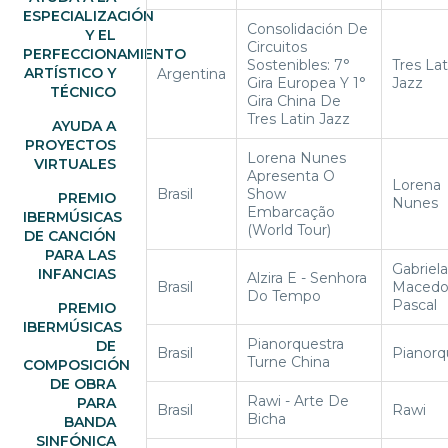
ESPECIALIZACIÓN
Consolidación De
Y EL
Circuitos
PERFECCIONAMIENTO
Sostenibles: 7°
Tres Lat
ARTÍSTICO Y
Argentina
Gira Europea Y 1°
Jazz
TÉCNICO
Gira China De
Tres Latin Jazz
AYUDA A
PROYECTOS
Lorena Nunes
VIRTUALES
Apresenta O
Lorena
Brasil
Show
PREMIO
Nunes
Embarcação
IBERMÚSICAS
(World Tour)
DE CANCIÓN
PARA LAS
Gabriela
INFANCIAS
Alzira E - Senhora
Brasil
Maced
Do Tempo
Pascal
PREMIO
IBERMÚSICAS
Pianorquestra
DE
Brasil
Pianorq
Turne China
COMPOSICIÓN
DE OBRA
Rawi - Arte De
PARA
Brasil
Rawi
Bicha
BANDA
SINFÓNICA