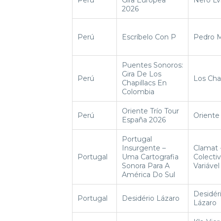
2026
Perú
Escríbelo Con P
Pedro 
Puentes Sonoros:
Gira De Los
Perú
Los Chap
Chapillacs En
Colombia
Oriente Trío Tour
Perú
Oriente 
España 2026
Portugal
Insurgente –
Clamat 
Portugal
Uma Cartografia
Colecti
Sonora Para A
Variável
América Do Sul
Desidér
Portugal
Desidério Lázaro
Lázaro